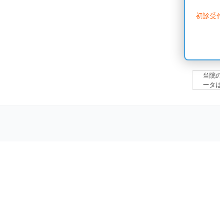
初診受
当院
ータ