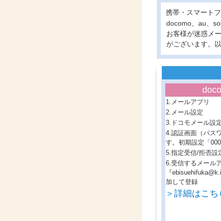
携帯・スマートフ
docomo、au
お客様が迷惑メ
がございます。
doc
1.メールアプリ
2.メール設定
3.ドコモメール設
4.認証画面（パス
す。初期設定「000
5.指定受信/拒否設
6.受信するメール
『ebisuehifuka@k
加して登録
＞詳細はこち