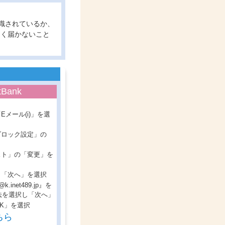
認識されているか、
しく届かないこと
tBank
Eメール(i)」を選
ブロック設定」の
スト」の「変更」を
、「次へ」を選択
a@k.inet489.jp』を
法を選択し「次へ」
OK」を選択
ちら