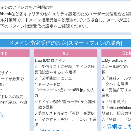
ォンのアドレスをご利用の方
、softbankなど各キャリアのセキュリティ設定のためユーザー受信拒否と
ール対策等で、ドメイン指定受信を設定されている場合に、メールが正
以下のドメイン指定受信の設定をご確認ください。
ドメイン指定受信の設定[スマートフォンの場合]
omo
au
Sof
1.au IDにログイン
1.My Softbank
2.「受信リストに登録／アドレス帳
2.メール設定の「
受信設定をする」を選択
択
定サイト
3.「必ず受信」にレ点
3.「迷惑メール
ワードが必要で
「次へ」を選択
0」）
4.キーワードに
『ebisuehifuka@k.inet489.jp』の入
4.「受信許可リ
定
力
選択
アドレスの設定
5.ドメイン/完全/部分一致/ から部分
5.「利用選択」
.inet489.jp』を追
一致を選択
6.『ebisuehifuk
6.受信リスト設定で「有効」を選択
登録し、照合方
ら
7.「変更する」を押し、「OK」を選
7.「登録」、「
択
＞詳細はこ