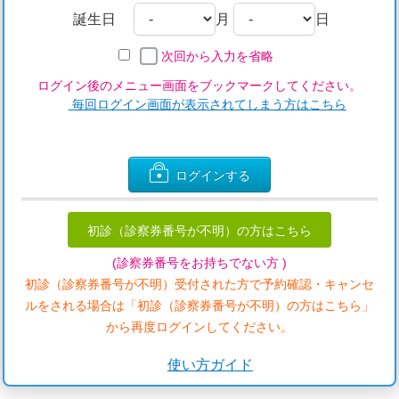
誕生日
月
日
次回から入力を省略
ログイン後のメニュー画面をブックマークしてください。
毎回ログイン画面が表示されてしまう方はこちら
ログインする
初診（診察券番号が不明）の方はこちら
(診察券番号をお持ちでない方 )
初診（診察券番号が不明）受付された方で予約確認・キャンセ
ルをされる場合は「初診（診察券番号が不明）の方はこちら」
から再度ログインしてください。
使い方ガイド