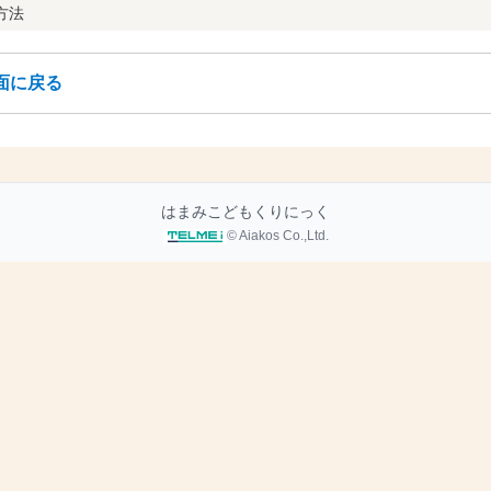
方法
面に戻る
はまみこどもくりにっく
© Aiakos Co.,Ltd.