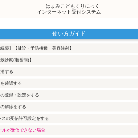
はまみこどもくりにっく
インターネット受付システム
使い方ガイド
継続薬】【健診・予防接種・美容注射】
般診察(順番制)】
取消する
況を確認する
スの登録・設定をする
録の解除をする
レスの受信許可設定をする
メールが受信できない場合