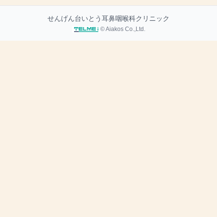
せんげん台いとう耳鼻咽喉科クリニック
© Aiakos Co.,Ltd.