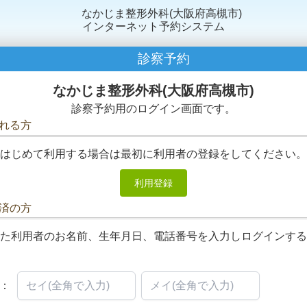
なかじま整形外科(大阪府高槻市)
インターネット予約システム
診察予約
なかじま整形外科(大阪府高槻市)
診察予約用のログイン画面です。
れる方
はじめて利用する場合は最初に利用者の登録をしてください。
利用登録
済の方
た利用者のお名前、生年月日、電話番号を入力しログインする
)：