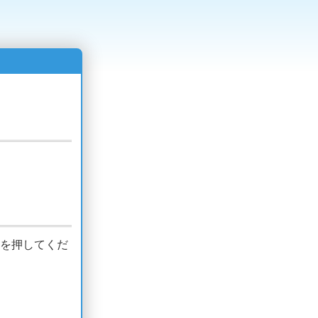
を押してくだ