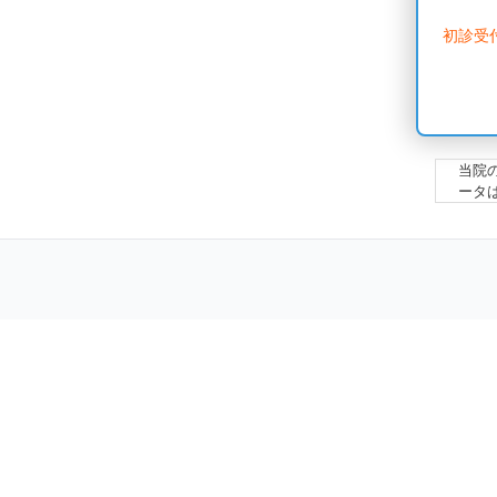
初診受
当院
ータ