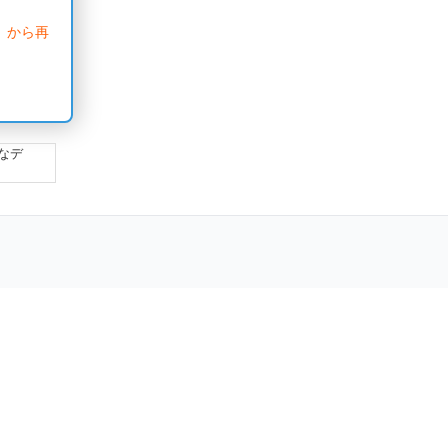
」から再
なデ