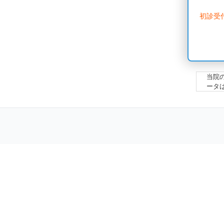
初診受
当院
ータ