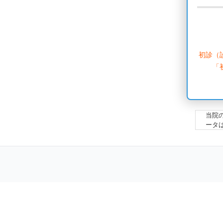
初診（
「
当院
ータ