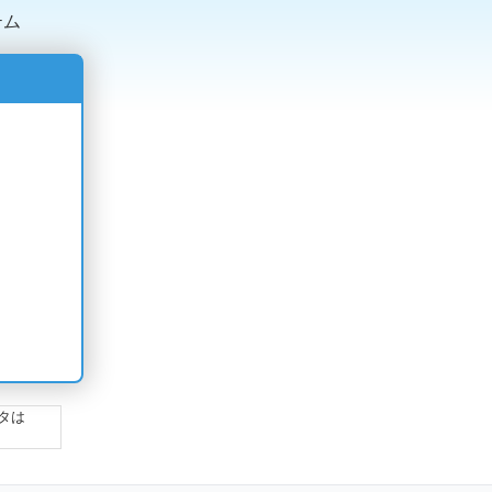
テム
タは